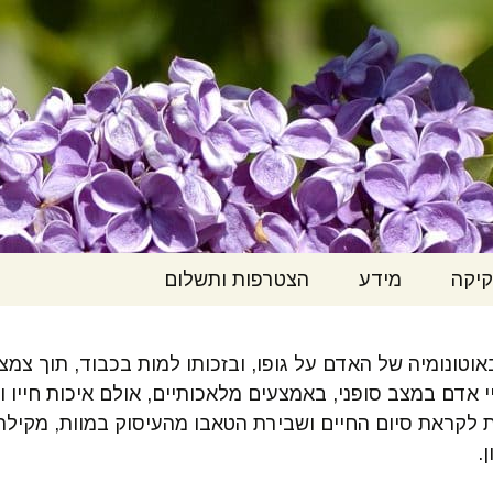
ות ולמות בכבוד
יקה
מידע
הצטרפות ותשלום
ק החולה הנוטה
כנסים והרצאות
הצטרפות
ות
וטונומיה של האדם על גופו, ובזכותו למות בכבוד, תוך צמצ
ליל"ך בתקשורת
דמי חבר ותרומה
אדם במצב סופני, באמצעים מלאכותיים, אולם איכות חייו וכ
שום חוק החולה
ת לקראת סיום החיים ושבירת הטאבו מהעיסוק במוות, מקילה 
וטה למות
כותבים עלינו
התנדבות
.
זמת ליל"ך – לשינוי