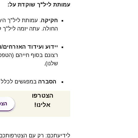
תולדות העמותה
פליאטיבי
הח
עמותת ליל"ך שוקדת על:
דמויות מעצבות
לרופאים ומטפלים
חו
חקיקה
החולה. עתה יזמה ליל"ך ק
תקנון העמותה
לעורכי דין
חו
הא
הצהרת נגישות
להזמנת מפגש
יידוע ועידוד האזרחים/ו
הסברה
יי
רצונם בסוף חייהם (הטפ
שלנו).
הצעת סילבוס לקורס
פס
אוניברסיטאי
הסברה
במפגשים לכלל הא
בה
שאלות ותשובות
הצטרפו
חק
הצט
אלינו!
לידיעתכם: רק עם הצטרפותכם