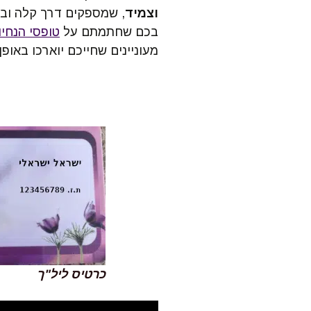
וצמיד
, שמספקים דרך קלה וב
בכם שחתמתם על
טופסי הנחיו
מעוניינים שחייכם יוארכו באופן
כרטיס ליל"ך
כ
ר
כ
א
ה
א
ת