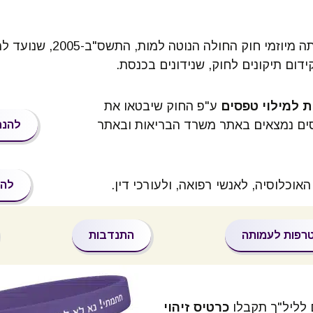
סיפורים אישיים
וק
בטאון העמותה
ק זכויות החולה
. עמותת ליל"ך היתה מיוזמ
ידום תיקונים לחוק, שנידונים בכנסת.
מידעוני העמותה
ק יסוד: כבוד
דם וחירותו
ארגונים שותפים
ת למילוי טפסים
ע"פ החוק שיבטאו את
העוסקים בסיום
פוי כח
סים נמצאים באתר משרד הבריאות ובאתר
להנחי
החיים
קי דין
מקורות על התכוננות
לסיום החיים
וכלוסיה, לאנשי רפואה, ולעורכי דין.
לכה היהודית
להז
מילון מונחים
יקה בעולם
רפות לעמותה
התנדבות
 לליל"ך תקבלו
כרטיס זיהוי