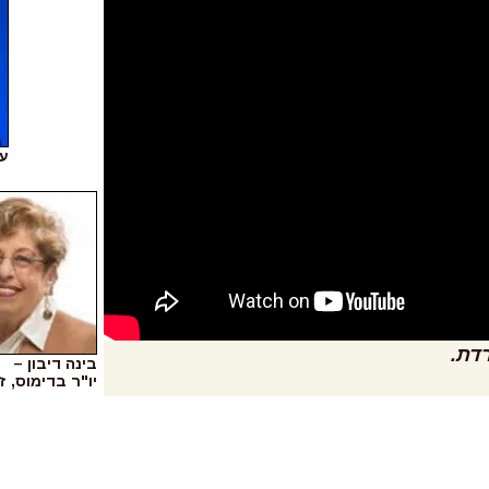
ענ
רדת.
בינה דיבון –
יו"ר בדימוס, ז