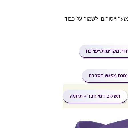
י חוק החולה הנוטה למות, התשס"ב-2005, שנועד למזער ייסורים ולשמור על כבוד
ות מקדימות/ייפוי כח
מנת מפגש הסברה
תשלום דמי חבר
+ תרומה