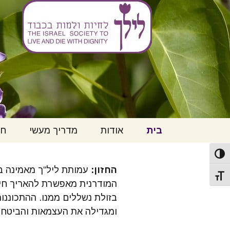
ליל"ך – לחי
לדלג
בית
אודות
מדריך מעשי
חק
לתוכן
פעל/כבה ניגודיות גבוהה
מי אנחנו
הנחיות רפואיות
חו
מקדימות או ייפוי כח
למ
החזון:
עמותת ליל“ך מאמינה בא
נוסח מקוצר
תג גודל גופן
English Introduction
המודרנית מאפשרת להאריך חיי 
יי
בזולת נשללים ממנו. ההתכוננו
לדבר על זה
הנ
בעלי תפקידים
ומגדילה את העצמאות והביטחון
הוספיס וטיפול
יו