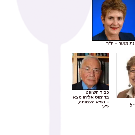
ת מאור – יו"ר
כבוד השופט
בדימוס אליהו מצא
– נשיא העמותה
,
"ל
ז"ל