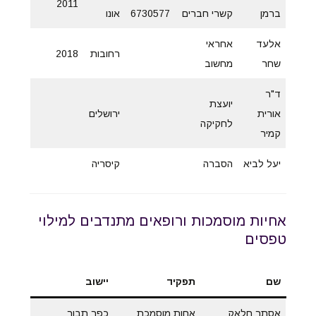
2011
ברמן
קשרי חברים
6730577
אונו
אלעד
אחראי
רחובות
2018
שחר
מחשוב
ד"ר
יועצת
אורית
ירושלים
לחקיקה
קמיר
יעל לביא
הסברה
קיסריה
אחיות מוסמכות ורופאים מתנדבים למילוי
טפסים
שם
תפקיד
יישוב
אסתר חלאק
אחות מוסמכת
כפר תבור