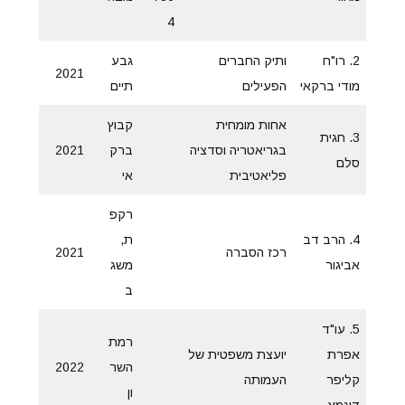
4
2. רו"ח
ותיק החברים
גבע
2021
מודי ברקאי
הפעילים
תיים
אחות מומחית
קבוץ
3. חגית
בגריאטריה וסדציה
ברק
2021
סלם
פליאטיבית
אי
רקפ
4. הרב דב
ת,
רכז הסברה
2021
אביגור
משג
ב
5. עו"ד
רמת
אפרת
יועצת משפטית של
השר
2022
קליפר
העמותה
ון