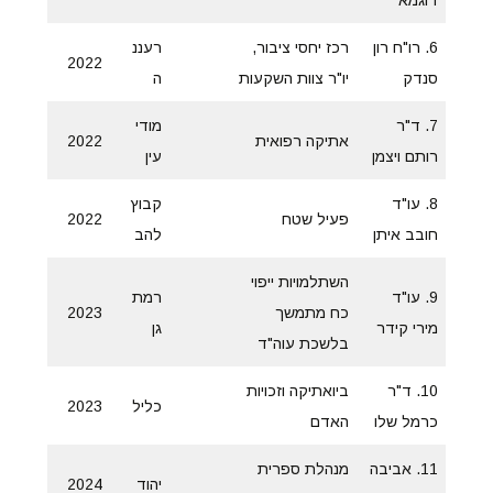
דוגמא
6. רו"ח רון
רכז יחסי ציבור,
רעננ
2022
סנדק
יו"ר צוות השקעות
ה
7. ד"ר
מודי
אתיקה רפואית
2022
רותם ויצמן
עין
8. עו"ד
קבוץ
פעיל שטח
2022
חובב איתן
להב
השתלמויות ייפוי
9. עו"ד
רמת
כח מתמשך
2023
מירי קידר
גן
בלשכת עוה"ד
10. ד"ר
ביואתיקה וזכויות
כליל
2023
כרמל שלו
האדם
11. אביבה
מנהלת ספרית
יהוד
2024