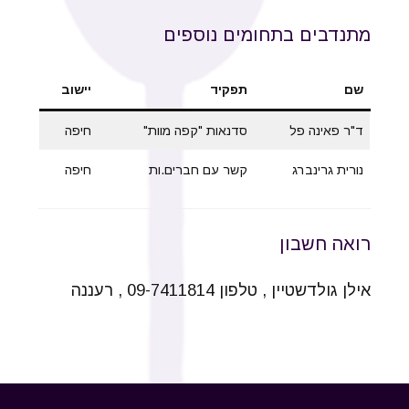
מתנדבים בתחומים נוספים
שם
תפקיד
יישוב
ד"ר פאינה פל
סדנאות "קפה מוות"
חיפה
נורית גרינברג
קשר עם חברים.ות
חיפה
רואה חשבון
אילן גולדשטיין , טלפון 09-7411814 , רעננה