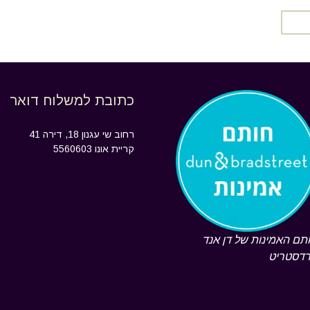
סיפורים אישיים
וק
בטאון העמותה
ק זכויות החולה
מידעוני העמותה
ק יסוד: כבוד
דם וחירותו
כתובת למשלוח דואר
ארגונים שותפים
העוסקים בסיום
פוי כח
החיים
רחוב שי עגנון 18, דירה 41
קריית אונו 5560603
קי דין
מקורות על התכוננות
לסיום החיים
לכה היהודית
מילון מונחים
יקה בעולם
תם האמינות של דן אנד
דסטריט