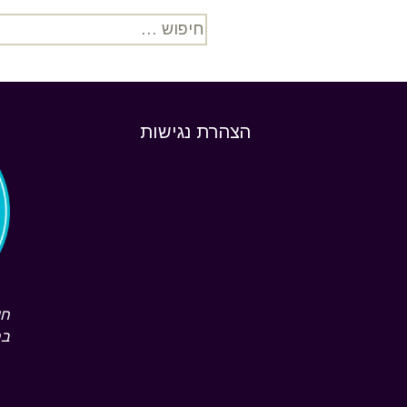
תולדות העמותה
פליאטיבי
הח
חיפוש:
דמויות מעצבות
לרופאים ומטפלים
חו
תקנון העמותה
לעורכי דין
חו
הא
הצהרת נגישות
הצהרת נגישות
להזמנת מפגש
הסברה
יי
הצעת סילבוס לקורס
פס
אוניברסיטאי
בה
שאלות ותשובות
חק
חו
בר