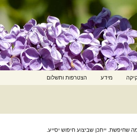
ות ולמות בכבוד
יקה
מידע
הצטרפות ותשלום
ק החולה הנוטה
כנסים והרצאות
הצטרפות
ות
ליל"ך בתקשורת
דמי חבר ותרומה
שום חוק החולה
וטה למות
כותבים עלינו
התנדבות
 שחיפשת. ייתכן שביצוע חיפוש יסייע.
זמת ליל"ך – לשינוי