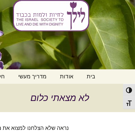
ליל"ך – לחי
לדלג
בית
אודות
מדריך מעשי
חק
לתוכן
פעל/כבה ניגודיות גבוהה
מי אנחנו
הנחיות רפואיות
חו
לא מצאתי כלום
מקדימות או ייפוי כח
למ
נוסח מקוצר
תג גודל גופן
English Introduction
יי
לדבר על זה
הנ
בעלי תפקידים
נראה שלא הצלחנו למצוא את מה
הוספיס וטיפול
יו